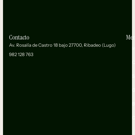
Contacto
Me
Av. Rosalía de Castro 18 bajo 27700, Ribadeo (Lugo)
I
982 128 763
Q
S
G
B
C